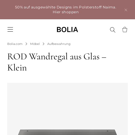
50% auf ausgewählte Designs im Polsterstoff Naima.
Hier shoppen
Go to frontpage
Bolia.com
Möbel
Aufbewahrung
ROD Wandregal aus Glas –
Klein