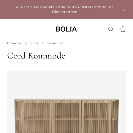
50% auf ausgewählte Designs im Polsterstoff Naima.
Hier shoppen
Go to frontpage
Bolia.com
Möbel
Esszimmer
Cord Kommode