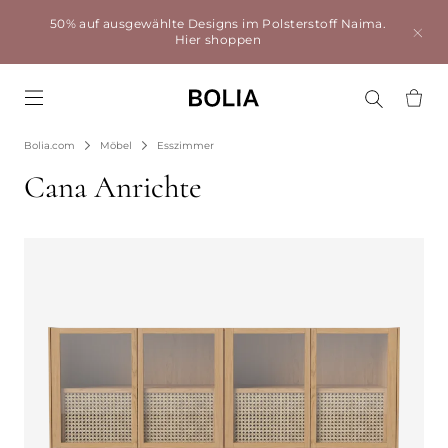
50% auf ausgewählte Designs im Polsterstoff Naima.
Hier shoppen
Go to frontpage
Bolia.com
Möbel
Esszimmer
Cana Anrichte