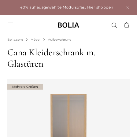
40% auf ausgewählte Modulsofas.
Hier shoppen
Go to frontpage
Bolia.com
Möbel
Aufbewahrung
Cana Kleiderschrank m.
Glastüren
Mehrere Größen