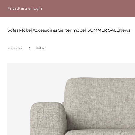
Privat
Partner login
Sofas
Möbel
Accessoires
Gartenmöbel
SUMMER SALE
News
Bolia.com
Sofas