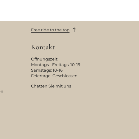
Free ride to the top
Kontakt
Öffnungszeit:
Montags - Freitags: 10-19
Samstags: 10-16
Feiertage: Geschlossen
Chatten Sie mit uns
en