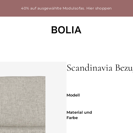
40% auf ausgewählte Modulsofas.
Hier shoppen
Scandinavia Bezu
Modell
Modell
Material und
Material und
Farbe