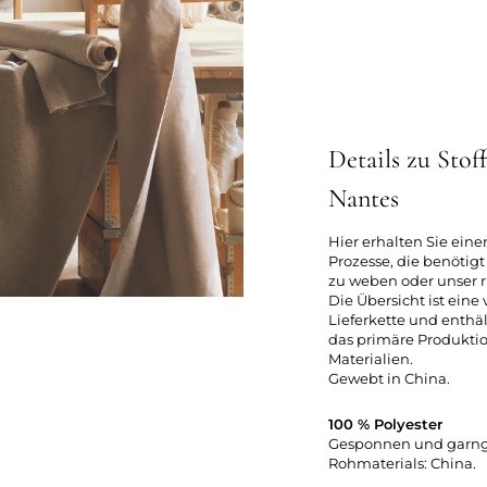
Details zu Stof
Nantes
Hier erhalten Sie eine
Prozesse, die benötig
zu weben oder unser r
Die Übersicht ist eine
Lieferkette und enthäl
das primäre Produkti
Materialien.
Gewebt in China.
100 % Polyester
Gesponnen und garngef
Rohmaterials: China.