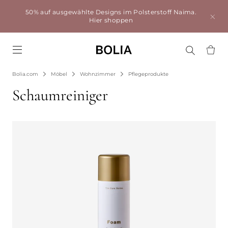
50% auf ausgewählte Designs im Polsterstoff Naima.
Hier shoppen
Go to frontpage
Bolia.com
Möbel
Wohnzimmer
Pflegeprodukte
Schaumreiniger