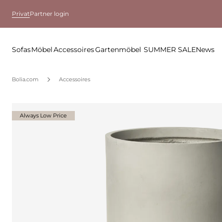
Privat
Partner login
Sofas
Möbel
Accessoires
Gartenmöbel
SUMMER SALE
News
Bolia.com
Accessoires
Always Low Price