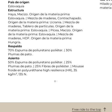
País de origen
Hilado y
Eslovaquia
materia
Estructura
Haya, Macizo. Origen de la materia prima:
Eslovaquia. | Mezcla de maderas, Contrachapado.
Origen de la materia prima: Ucrania. | Mezcla de
maderas, Tablero de partículas. Origen de la
materia prima: Eslovaquia. | Pícea, Macizo. Origen
de la materia prima: Eslovaquia. | Mezcla de
maderas, HDF. Origen de la materia prima:
Hungría.
Respaldo
70% Espuma de poliuretano poliéter. | 30%
Plumas de pato.
Asiento
50% Espuma de poliuretano poliéter. | 25%
Plumas de pato. | 25% Fibras de poliéster. | Mousse
froide en polyuréthane high resilience (HR), 35
kg/m³, 135 N.
Free ride to the top