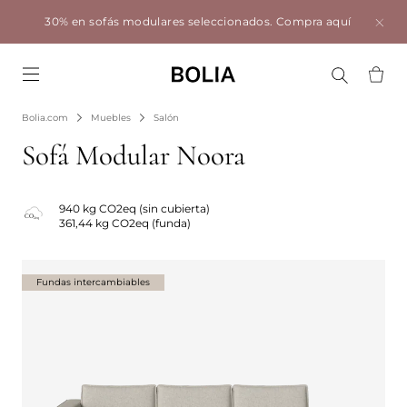
30% en sofás modulares seleccionados.
Compra aquí
Go to frontpage
Bolia.com
Muebles
Salón
Sofá Modular Noora
940 kg CO2eq (sin cubierta)
361,44 kg CO2eq (funda)
Fundas intercambiables