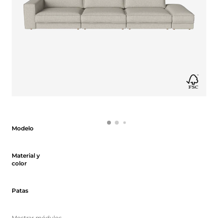
Modelo
Modelo
Material y color
Material y
color
Patas
Patas
Mostrar módulos