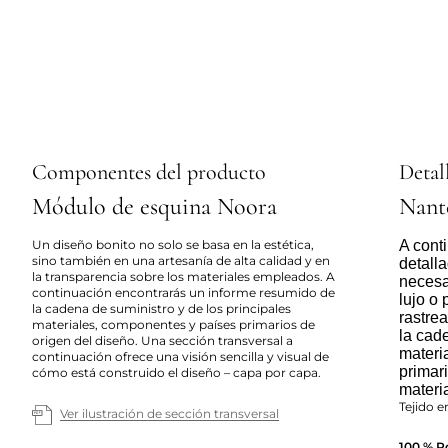
Componentes del producto
Detall
Módulo de esquina Noora
Nant
Un diseño bonito no solo se basa en la estética,
A cont
sino también en una artesanía de alta calidad y en
detall
la transparencia sobre los materiales empleados. A
necesa
continuación encontrarás un informe resumido de
lujo o
la cadena de suministro y de los principales
rastre
materiales, componentes y países primarios de
la cad
origen del diseño. Una sección transversal a
materia
continuación ofrece una visión sencilla y visual de
primar
cómo está construido el diseño – capa por capa.
materi
Tejido e
Ver ilustración de sección transversal
100 % Po