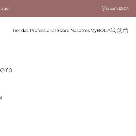
 aquí
España
ES
CA
Tiendas
Professional
Sobre Nosotros
MyBOLIA
ora
a)
lor