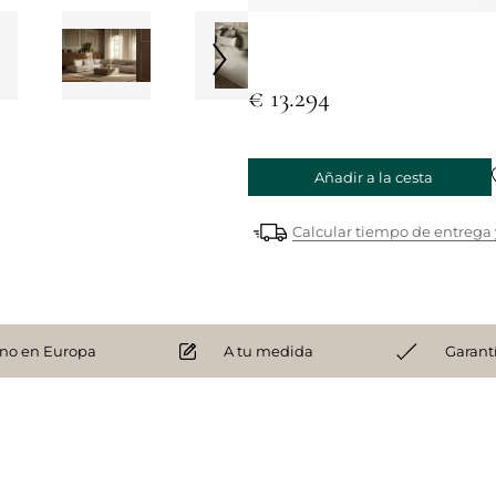
€ 13.294
Añadir a la cesta
Calcular tiempo de entrega 
no en Europa
A tu medida
Garant