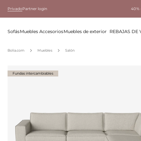
Privado
Partner login
40% 
Sofás
Muebles
Accesorios
Muebles de exterior
REBAJAS DE
Bolia.com
Muebles
Salón
Fundas intercambiables