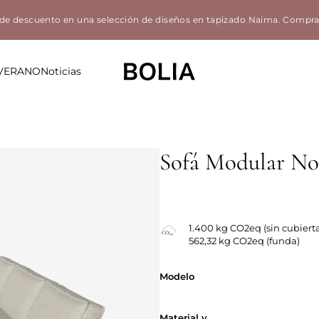
de descuento en una selección de diseños en tapizado Naima.
Compra
 VERANO
Noticias
Sofá Modular No
Fundas intercambiables
1.400 kg CO2eq (sin cubiert
562,32 kg CO2eq (funda)
Modelo
Modelo
Material y co
Material y