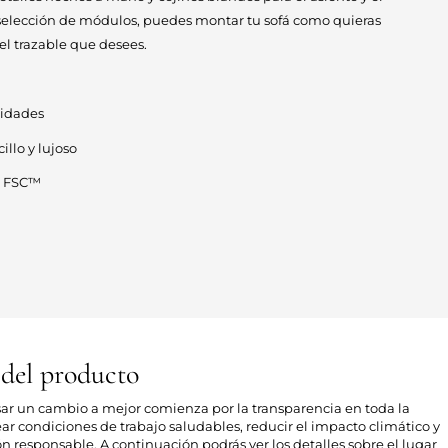
 selección de módulos, puedes montar tu sofá como quieras
piel trazable que desees.
didades
llo y lujoso
el FSC™
 del producto
sar un cambio a mejor comienza por la transparencia en toda la
ear condiciones de trabajo saludables, reducir el impacto climático y
responsable. A continuación podrás ver los detalles sobre el lugar