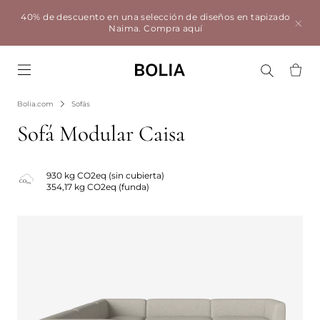
40% de descuento en una selección de diseños en tapizado
Naima.
Compra aquí
Go to frontpage
Bolia.com
Sofás
Sofá Modular Caisa
930 kg CO2eq (sin cubierta)
354,17 kg CO2eq (funda)