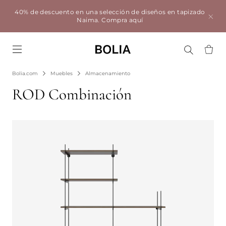
40% de descuento en una selección de diseños en tapizado
Naima.
Compra aquí
Go to frontpage
Bolia.com
Muebles
Almacenamiento
ROD Combinación