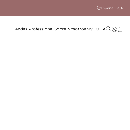
España
ES
CA
Tiendas
Professional
Sobre Nosotros
MyBOLIA
lor