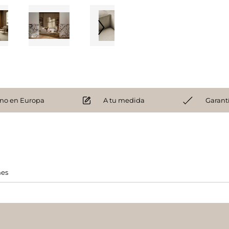
no en Europa
A tu medida
Garant
nes