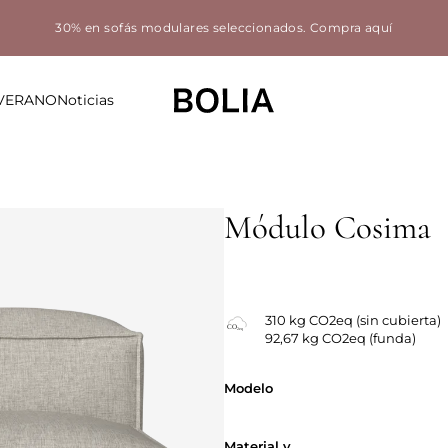
30% en sofás modulares seleccionados.
Compra aquí
 VERANO
Noticias
Módulo Cosima
Fundas intercambiables
310 kg CO2eq (sin cubierta)
92,67 kg CO2eq (funda)
Modelo
Modelo
Material y co
Material y