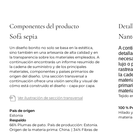
Componentes del producto
Detall
Sofá sepia
Nant
Un diseño bonito no solo se basa en la estética,
A cont
sino también en una artesanía de alta calidad y en
detall
la transparencia sobre los materiales empleados. A
necesa
continuación encontrarás un informe resumido de
lujo o
la cadena de suministro y de los principales
rastre
materiales, componentes y países primarios de
la cad
origen del diseño. Una sección transversal a
materia
continuación ofrece una visión sencilla y visual de
primar
cómo está construido el diseño – capa por capa.
materi
Tejido e
Ver ilustración de sección transversal
100 % Po
País de origen
Hilado y
Estonia
materia
Respaldo
66% Plumas de pato. País de producción: Estonia.
Origen de la materia prima: China. | 34% Fibras de