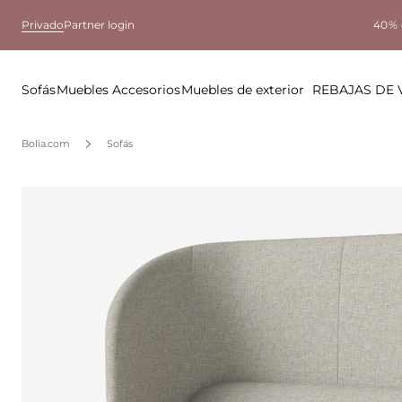
Privado
Partner login
40% 
Sofás
Muebles
Accesorios
Muebles de exterior
REBAJAS DE
Bolia.com
Sofás