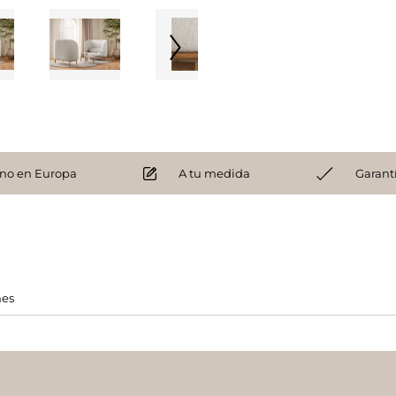
no en Europa
A tu medida
Garant
nes