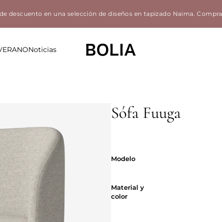
de descuento en una selección de diseños en tapizado Naima.
Compra
 VERANO
Noticias
Sófa Fuuga
Modelo
Modelo
Material y co
Material y
color