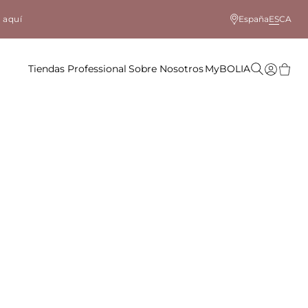
 aquí
España
ES
CA
Tiendas
Professional
Sobre Nosotros
MyBOLIA
lor