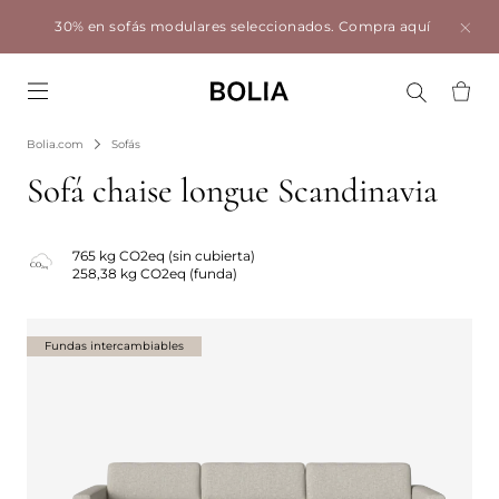
30% en sofás modulares seleccionados.
Compra aquí
Go to frontpage
Bolia.com
Sofás
Sofá chaise longue Scandinavia
765 kg CO2eq (sin cubierta)
258,38 kg CO2eq (funda)
Fundas intercambiables