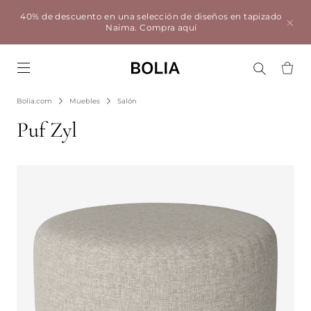
40% de descuento en una selección de diseños en tapizado
Naima.
Compra aquí
Go to frontpage
Bolia.com
Muebles
Salón
Puf Zyl