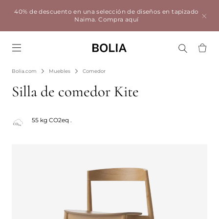
40% de descuento en una selección de diseños en tapizado
Naima.
Compra aquí
Go to frontpage
Bolia.com
Muebles
Comedor
Silla de comedor Kite
55 kg CO2eq .