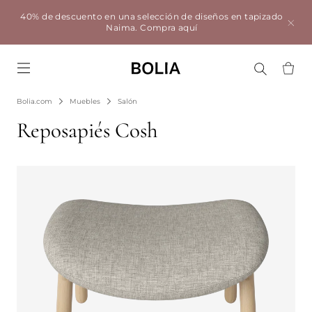
40% de descuento en una selección de diseños en tapizado
Naima.
Compra aquí
Go to frontpage
Bolia.com
Muebles
Salón
Reposapiés Cosh