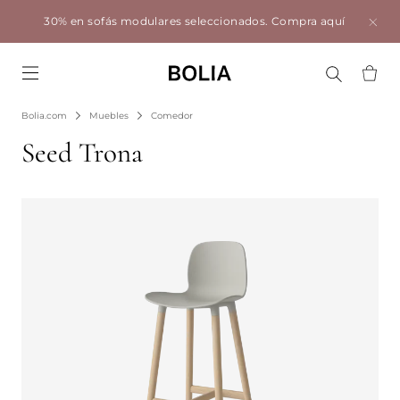
30% en sofás modulares seleccionados.
Compra aquí
Go to frontpage
Bolia.com
Muebles
Comedor
Seed Trona