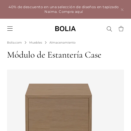
40% de descuento en una selección de diseños en tapizado
Naima.
Compra aquí
Go to frontpage
Bolia.com
Muebles
Almacenamiento
Módulo de Estantería Case