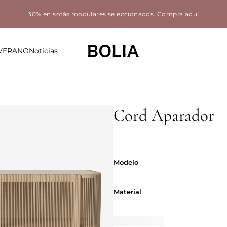
30% en sofás modulares seleccionados.
Compra aquí
 VERANO
Noticias
Cord Aparador
Modelo
Modelo
Material
Material