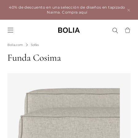
40% de descuento en una selección de diseños en tapizado
Naima.
Compra aquí
Go to frontpage
Bolia.com
Sofás
Funda Cosima