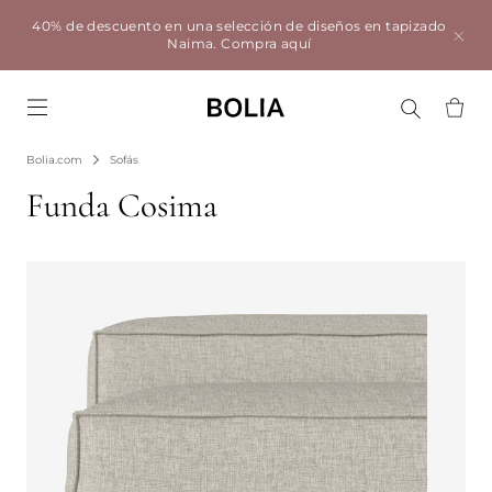
40% de descuento en una selección de diseños en tapizado
Naima.
Compra aquí
Go to frontpage
Bolia.com
Sofás
Funda Cosima