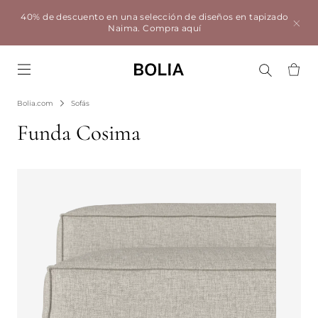
40% de descuento en una selección de diseños en tapizado
Naima.
Compra aquí
Go to frontpage
Bolia.com
Sofás
Funda Cosima