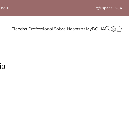
 aquí
España
ES
CA
Tiendas
Professional
Sobre Nosotros
MyBOLIA
ia
lor