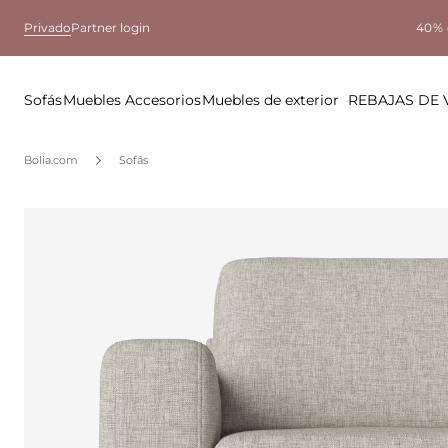
Privado
Partner login
40% 
Sofás
Muebles
Accesorios
Muebles de exterior
REBAJAS DE
Bolia.com
Sofás