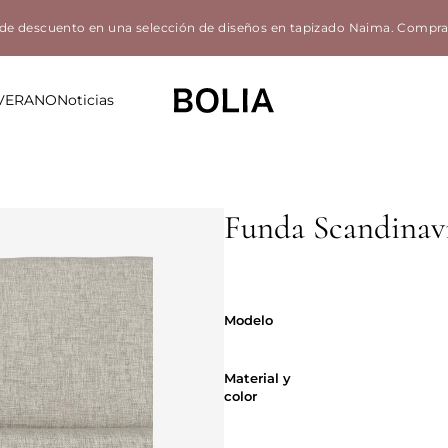
de descuento en una selección de diseños en tapizado Naima.
Compra
 VERANO
Noticias
Funda Scandinav
Modelo
Modelo
Material y co
Material y
color