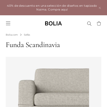
40% de descuento en una selección de diseños en tapizado
Naima.
Compra aquí
Go to frontpage
Bolia.com
Sofás
Funda Scandinavia