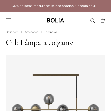
30% en sofás modulares seleccionados.
Compra aquí
Go to frontpage
Bolia.com
Accesorios
Lámparas
Orb Lámpara colgante