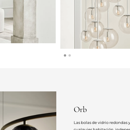
Orb
Las bolas de vidrio redondas y
cualquier habitación, indepe