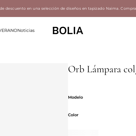
de descuento en una selección de diseños en tapizado Naima.
Compra
 VERANO
Noticias
Orb Lámpara col
Modelo
Modelo
Color
Color