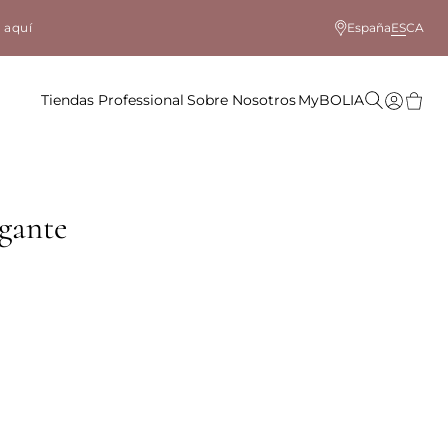
 aquí
España
ES
CA
Tiendas
Professional
Sobre Nosotros
MyBOLIA
gante