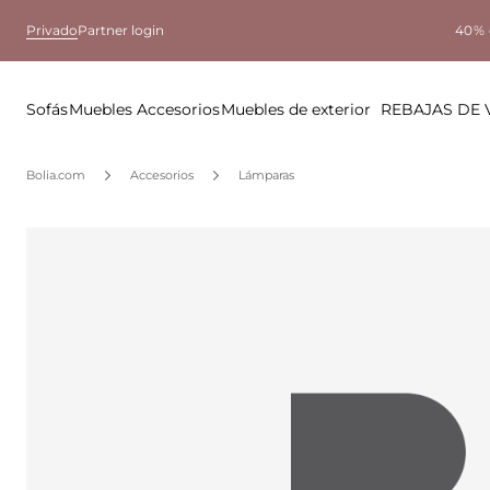
Privado
Partner login
40% 
Sofás
Muebles
Accesorios
Muebles de exterior
REBAJAS DE
Bolia.com
Accesorios
Lámparas