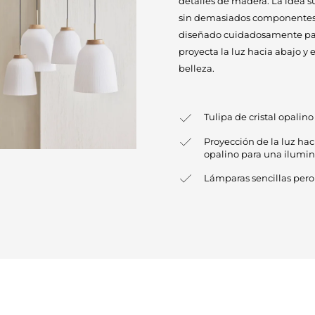
detalles de madera. La idea s
sin demasiados componentes, p
diseñado cuidadosamente para
proyecta la luz hacia abajo y 
belleza.
Tulipa de cristal opali
Proyección de la luz haci
opalino para una ilumi
Lámparas sencillas pero