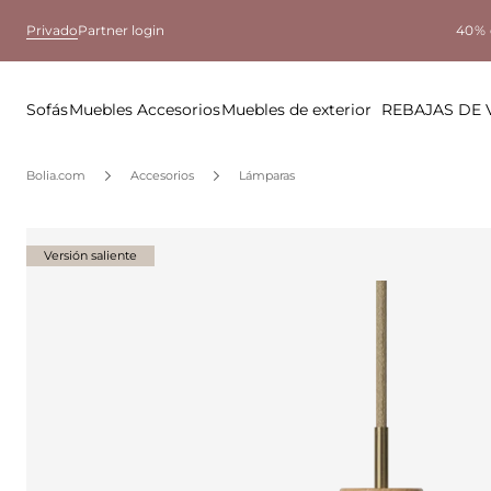
Privado
Partner login
40% 
Sofás
Muebles
Accesorios
Muebles de exterior
REBAJAS DE
Bolia.com
Accesorios
Lámparas
Versión saliente