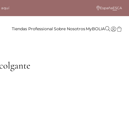
 aquí
España
ES
CA
Tiendas
Professional
Sobre Nosotros
MyBOLIA
colgante
ble