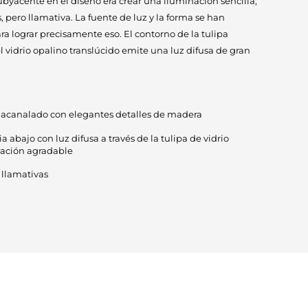
ubyacente en el diseño era crear una iluminación sencilla,
ero llamativa. La fuente de luz y la forma se han
 lograr precisamente eso. El contorno de la tulipa
el vidrio opalino translúcido emite una luz difusa de gran
no acanalado con elegantes detalles de madera
a abajo con luz difusa a través de la tulipa de vidrio
nación agradable
 llamativas