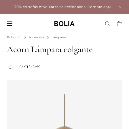
30% en sofás modulares seleccionados.
Compra aquí
Go to frontpage
Bolia.com
Accesorios
Lámparas
Acorn Lámpara colgante
75 kg CO2eq .