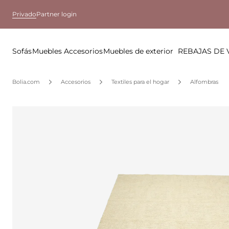
Privado
Partner login
Sofás
Muebles
Accesorios
Muebles de exterior
REBAJAS DE
Bolia.com
Accesorios
Textiles para el hogar
Alfombras