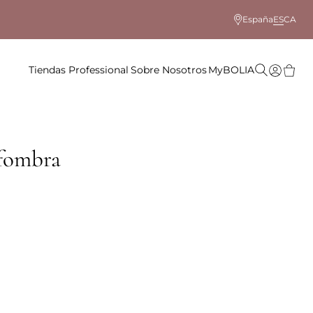
España
ES
CA
Tiendas
Professional
Sobre Nosotros
MyBOLIA
lfombra