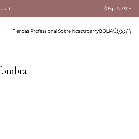
 aquí
España
ES
CA
Tiendas
Professional
Sobre Nosotros
MyBOLIA
lfombra