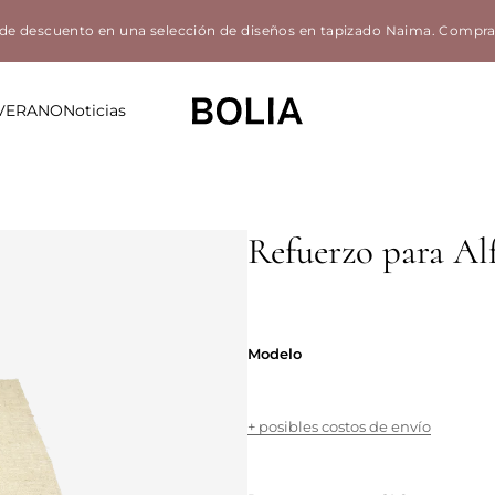
de descuento en una selección de diseños en tapizado Naima.
Compra
 VERANO
Noticias
Refuerzo para A
Modelo
Modelo
+ posibles costos de envío