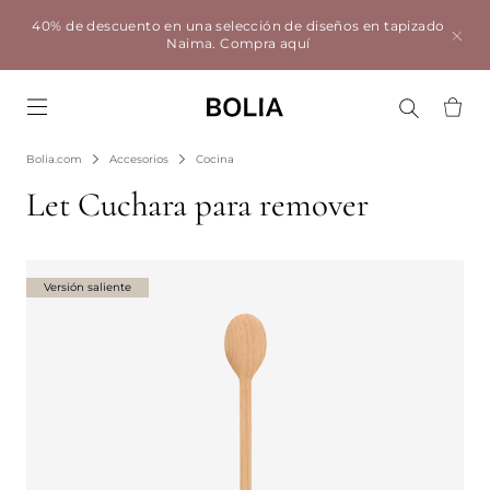
40% de descuento en una selección de diseños en tapizado
Naima.
Compra aquí
Go to frontpage
Bolia.com
Accesorios
Cocina
Let Cuchara para remover
Versión saliente