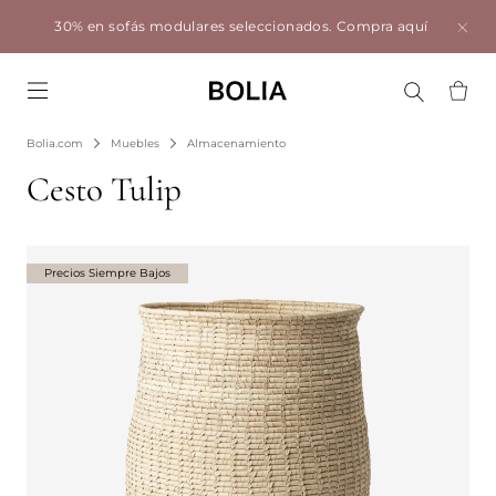
30% en sofás modulares seleccionados.
Compra aquí
Go to frontpage
Bolia.com
Muebles
Almacenamiento
Cesto Tulip
Precios Siempre Bajos