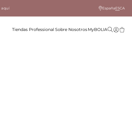
 aquí
España
ES
CA
Tiendas
Professional
Sobre Nosotros
MyBOLIA