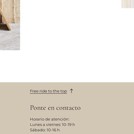
Free ride to the top
Ponte en contacto
Horario de atención:
Lunes a viernes: 10-19 h
Sábado: 10-16 h