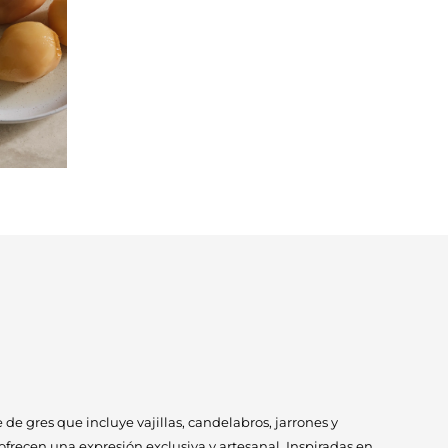
de gres que incluye vajillas, candelabros, jarrones y
frecen una expresión exclusiva y artesanal. Inspiradas en