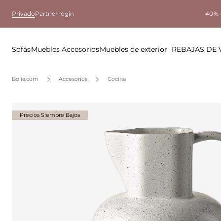
Privado
Partner login
40% 
Sofás
Muebles
Accesorios
Muebles de exterior
REBAJAS DE
Bolia.com
Accesorios
Cocina
Precios Siempre Bajos