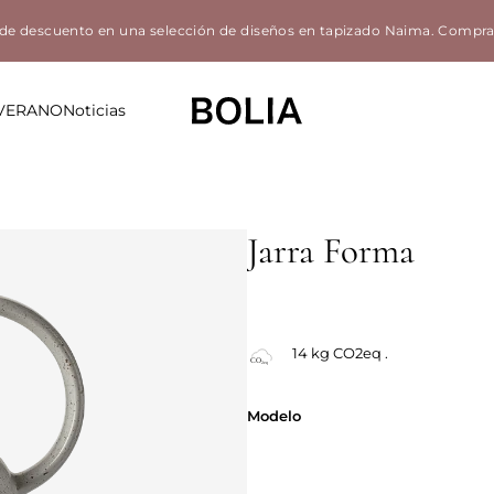
de descuento en una selección de diseños en tapizado Naima.
Compra
 VERANO
Noticias
Jarra Forma
14 kg CO2eq .
Modelo
Modelo