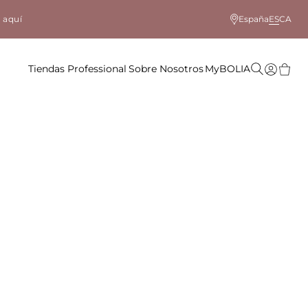
 aquí
España
ES
CA
Tiendas
Professional
Sobre Nosotros
MyBOLIA