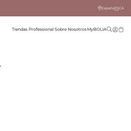
España
ES
CA
Tiendas
Professional
Sobre Nosotros
MyBOLIA
r