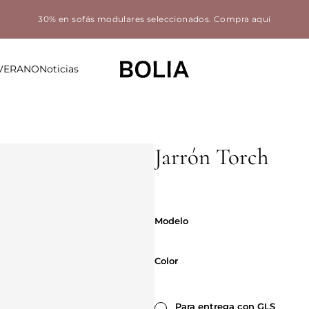
30% en sofás modulares seleccionados.
Compra aquí
 VERANO
Noticias
Jarrón Torch
Modelo
Modelo
Color
Color
Para entrega con GLS