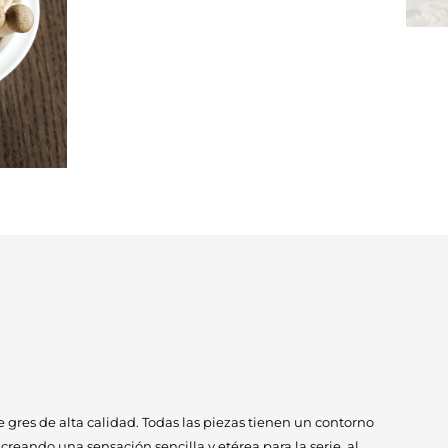
 gres de alta calidad. Todas las piezas tienen un contorno
 creando una sensación sencilla y etérea para la serie, al