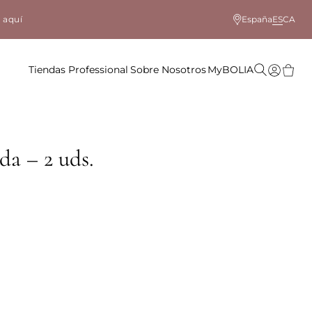
 aquí
España
ES
CA
Tiendas
Professional
Sobre Nosotros
MyBOLIA
a – 2 uds.