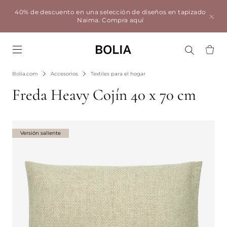
40% de descuento en una selección de diseños en tapizado
Naima.
Compra aquí
Go to frontpage
Bolia.com
Accesorios
Textiles para el hogar
Freda Heavy Cojín 40 x 70 cm
Versión saliente