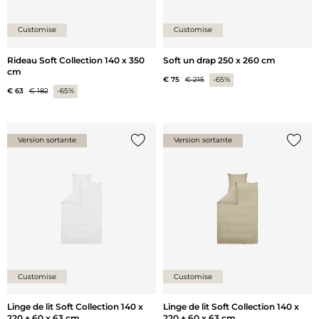
Customise
Customise
Rideau Soft Collection 140 x 350
Soft un drap 250 x 260 cm
cm
€ 75
€ 215
-65%
€ 63
€ 182
-65%
Version sortante
Version sortante
Ajouter {0} à la liste
Ajoute
Customise
Customise
Linge de lit Soft Collection 140 x
Linge de lit Soft Collection 140 x
220 + 60 x 63 cm
220 + 60 x 63 cm