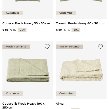
Customise
Customise
Coussin Freda Heavy 50 x 50 cm
Coussin Freda Heavy 40 x 70 cm
€ 83
€ 119
-30%
€ 80
€ 115
-30%
Version sortante
Version sortante
Ajouter {0} à la liste
Ajoute
Customise
Customise
Couvre-lit Freda Heavy 190 x
Alma
250 cm