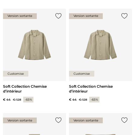
Version sortante
Version sortante
Ajouter {0} à la liste
Ajoute
Customise
Customise
Soft Collection Chemise
Soft Collection Chemise
d’intérieur
d’intérieur
€ 44
€ 128
-65%
€ 44
€ 128
-65%
Version sortante
Version sortante
Ajouter {0} à la liste
Ajoute