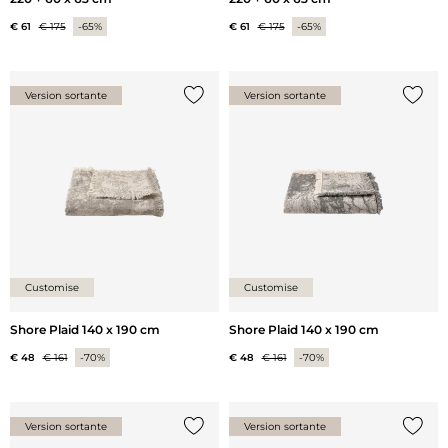
€ 61
€ 175
-65%
€ 61
€ 175
-65%
Version sortante
Version sortante
Ajouter {0} à la liste
Ajoute
Customise
Customise
Shore Plaid 140 x 190 cm
Shore Plaid 140 x 190 cm
€ 48
€ 161
-70%
€ 48
€ 161
-70%
Version sortante
Version sortante