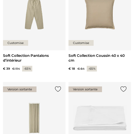
Customise
Customise
Soft Collection Pantalons
Soft Collection Coussin 40 x 40
d’intérieur
cm
€ 39
€ 114
-65%
€ 18
€ 54
-65%
Version sortante
Version sortante
Ajouter {0} à la liste
Ajoute