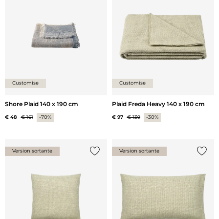
Ajouter {0} à la liste
Ajoute
Customise
Customise
Shore Plaid 140 x 190 cm
Plaid Freda Heavy 140 x 190 cm
€ 48
€ 161
-70%
€ 97
€ 139
-30%
Version sortante
Version sortante
Ajouter {0} à la liste
Ajoute