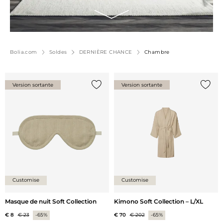
Bolia.com
Soldes
DERNIÈRE CHANCE
Chambre
Version sortante
Version sortante
Ajouter {0} à la liste
Ajoute
Customise
Customise
Masque de nuit Soft Collection
Kimono Soft Collection – L/XL
€ 8
€ 23
-65%
€ 70
€ 202
-65%