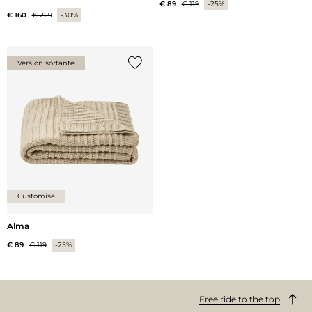
€ 89
€ 119
-25%
€ 160
€ 229
-30%
Version sortante
Ajouter {0} à la liste
Customise
Alma
€ 89
€ 119
-25%
Free ride to the top