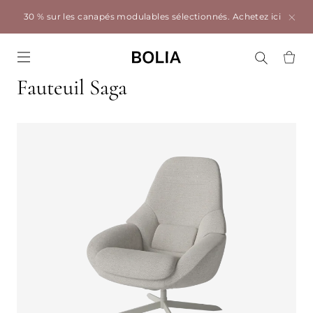
30 % sur les canapés modulables sélectionnés.
Achetez ici
Go to frontpage
Fauteuil Saga