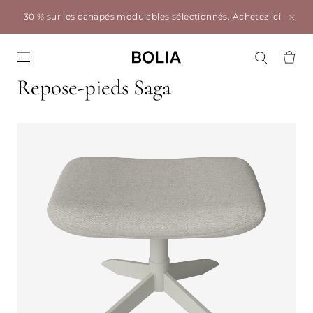
30 % sur les canapés modulables sélectionnés.
Achetez ici
Go to frontpage
Repose-pieds Saga