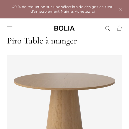
40 % de réduction sur une sélection de designs en tissu
d'ameublement Naima.
Achetez ici
Go to frontpage
Piro Table à manger