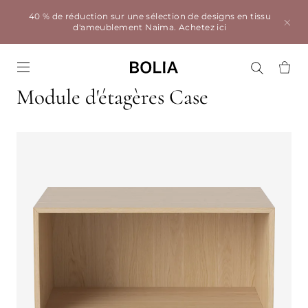
40 % de réduction sur une sélection de designs en tissu
d'ameublement Naima.
Achetez ici
Go to frontpage
Module d'étagères Case