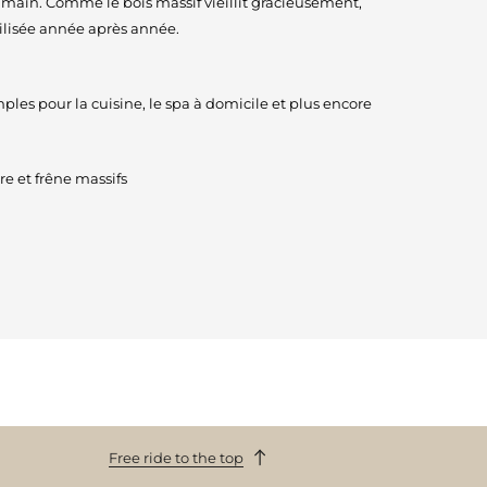
 main. Comme le bois massif vieillit gracieusement,
ilisée année après année.
les pour la cuisine, le spa à domicile et plus encore
e et frêne massifs
Free ride to the top