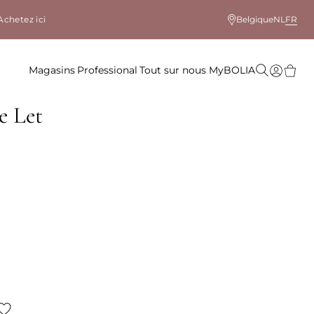
Achetez ici
Belgique
NL
FR
Magasins
Professional
Tout sur nous
MyBOLIA
e Let