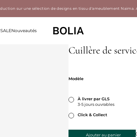
éduction sur une sélection de designs en tissu d'ameublement Naima.
SALE
Nouveautés
Cuillère de servic
Modèle
Modèle
À livrer par GLS
3-5 jours ouvrables
Click & Collect
Ajouter au panier