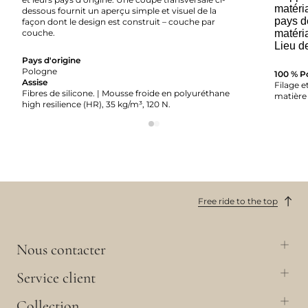
matéria
dessous fournit un aperçu simple et visuel de la
pays d
façon dont le design est construit – couche par
couche.
matéri
Lieu d
Pays d'origine
Pologne
100 % P
Assise
Filage et
Fibres de silicone. | Mousse froide en polyuréthane
matière 
high resilience (HR), 35 kg/m³, 120 N.
Free ride to the top
Nous contacter
Service client
Collection