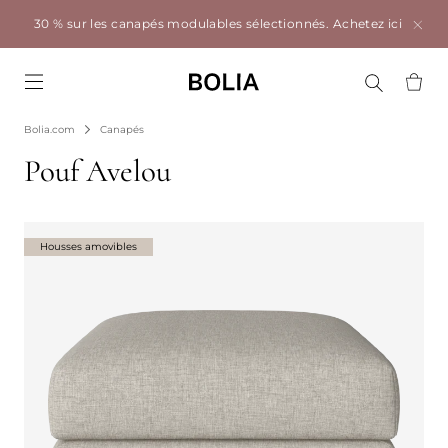
30 % sur les canapés modulables sélectionnés.
Achetez ici
Go to frontpage
Bolia.com
Canapés
Pouf Avelou
Housses amovibles