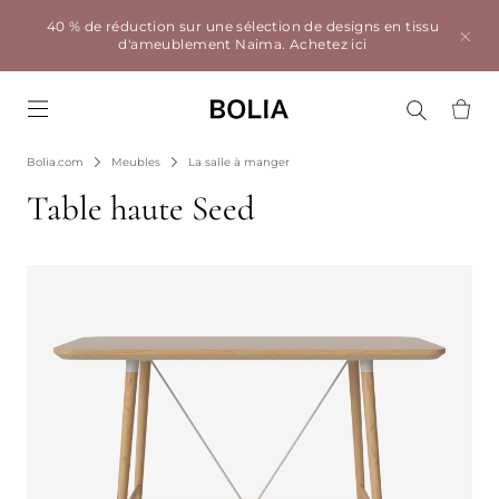
40 % de réduction sur une sélection de designs en tissu
d'ameublement Naima.
Achetez ici
Go to frontpage
Bolia.com
Meubles
La salle à manger
Table haute Seed