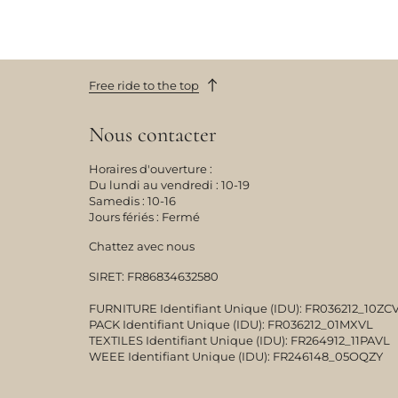
Free ride to the top
Nous contacter
Horaires d'ouverture :
Du lundi au vendredi : 10-19
Samedis : 10-16
Jours fériés : Fermé
Chattez avec nous
SIRET: FR86834632580

FURNITURE Identifiant Unique (IDU): FR036212_10ZCV8
PACK Identifiant Unique (IDU): FR036212_01MXVL 

TEXTILES Identifiant Unique (IDU): FR264912_11PAVL 

WEEE Identifiant Unique (IDU): FR246148_05OQZY