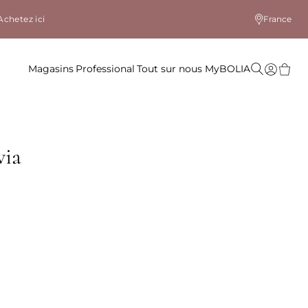
Achetez ici
France
Magasins
Professional
Tout sur nous
MyBOLIA
via
le coloris