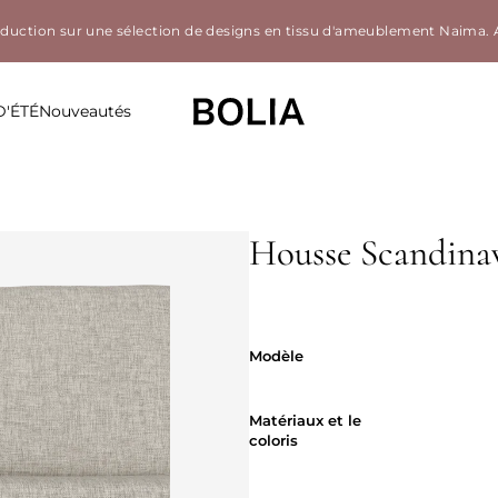
éduction sur une sélection de designs en tissu d'ameublement Naima.
D'ÉTÉ
Nouveautés
Housse Scandina
Modèle
Modèle
Matériaux et 
Matériaux et le
coloris