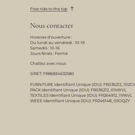
Free ride to the top
Nous contacter
Horaires d'ouverture :
Du lundi au vendredi : 10-19
Samedis : 10-16
Jours fériés : Fermé
Chattez avec nous
SIRET: FR86834632580

FURNITURE Identifiant Unique (IDU): FR036212_10ZCV8
PACK Identifiant Unique (IDU): FR036212_01MXVL 

TEXTILES Identifiant Unique (IDU): FR264912_11PAVL 

WEEE Identifiant Unique (IDU): FR246148_05OQZY