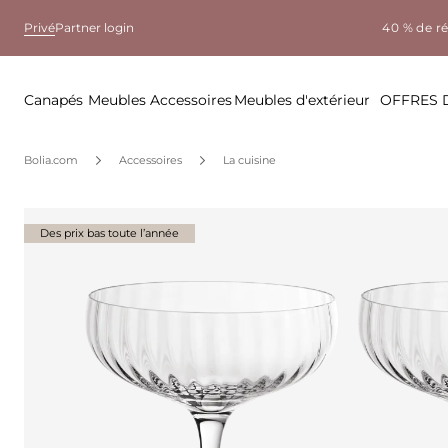
Privé
Partner login
40 % de r
Canapés
Meubles
Accessoires
Meubles d'extérieur
OFFRES 
Bolia.com
Accessoires
La cuisine
Des prix bas toute l’année