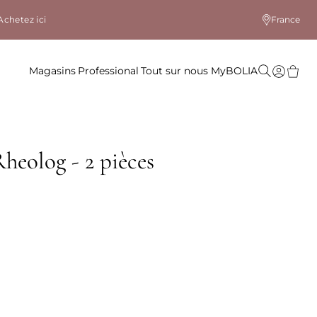
Achetez ici
France
Magasins
Professional
Tout sur nous
MyBOLIA
Rheolog - 2 pièces